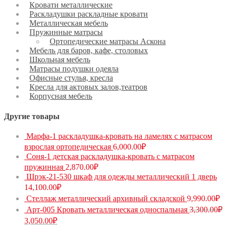
Кровати металлические
Раскладушки раскладные кровати
Металлическая мебель
Пружинные матрасы
Ортопедические матрасы Аскона
Мебель для баров, кафе, столовых
Школьная мебель
Матрасы подушки одеяла
Офисные стулья, кресла
Кресла для актовых залов,театров
Корпусная мебель
Другие товары
Марфа-1 раскладушка-кровать на ламелях с матрасом
взрослая ортопедическая
6,000.00
₽
Соня-1 детская раскладушка-кровать с матрасом
пружинная
2,870.00
₽
Шрэк-21-530 шкаф для одежды металлический 1 дверь
14,100.00
₽
Стеллаж металлический архивный складской
9,990.00
₽
Арт-005 Кровать металлическая односпальная
3,300.00
₽
3,050.00
₽