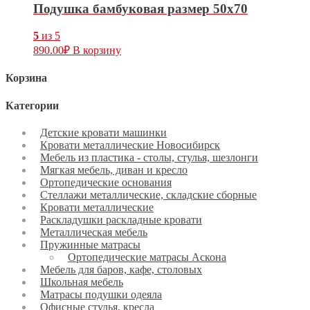
Подушка бамбуковая размер 50х70
5
из 5
890.00
₽
В корзину
Корзина
Категории
Детские кровати машинки
Кровати металлические Новосибирск
Мебель из пластика - столы, стулья, шезлонги
Мягкая мебель, диван и кресло
Ортопедические основания
Стеллажи металлические, складские сборные
Кровати металлические
Раскладушки раскладные кровати
Металлическая мебель
Пружинные матрасы
Ортопедические матрасы Аскона
Мебель для баров, кафе, столовых
Школьная мебель
Матрасы подушки одеяла
Офисные стулья, кресла