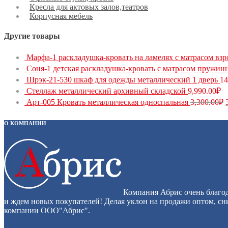
Кресла для актовых залов,театров
Корпусная мебель
Другие товары
Марфа-1 раскладушка-кровать на ламелях с матрасом взр
Соня-1 детская раскладушка-кровать с матрасом пружин
Шрэк-21-530 шкаф для одежды металлический 1 дверь
14
Стеллаж металлический архивный складской
9,990.00
₽
Арт-005 Кровать металлическая односпальная
3,300.00
₽
О КОМПАНИИ
Компания Абрис очень благод
и ждем новых покупателей! Делая уклон на продажи оптом, сни
компании ООО"Абрис".