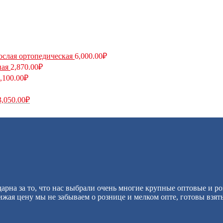
ослая ортопедическая
6,000.00
₽
ная
2,870.00
₽
,100.00
₽
3,050.00
₽
арна за то, что нас выбрали очень многие крупные оптовые и р
жая цену мы не забываем о рознице и мелком опте, готовы взят