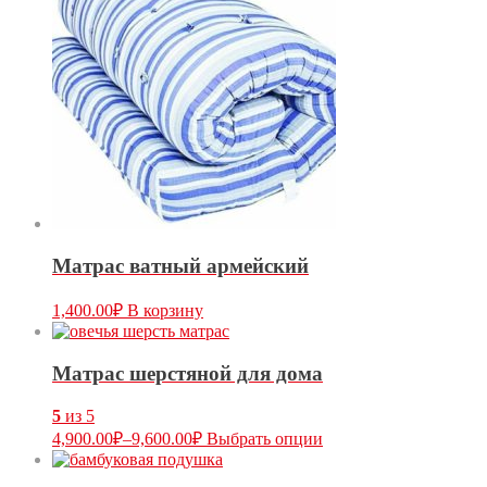
Матрас ватный армейский
1,400.00
₽
В корзину
Матрас шерстяной для дома
5
из 5
4,900.00
₽
–
9,600.00
₽
Выбрать опции