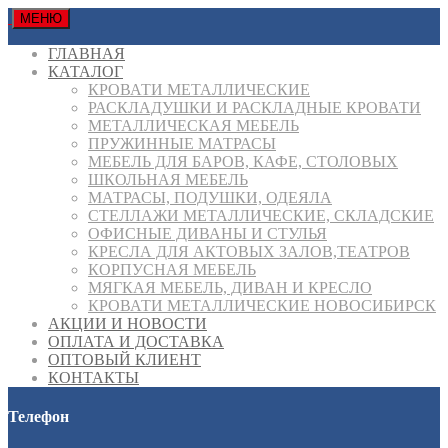
МЕНЮ
ГЛАВНАЯ
КАТАЛОГ
КРОВАТИ МЕТАЛЛИЧЕСКИЕ
РАСКЛАДУШКИ И РАСКЛАДНЫЕ КРОВАТИ
МЕТАЛЛИЧЕСКАЯ МЕБЕЛЬ
ПРУЖИННЫЕ МАТРАСЫ
МЕБЕЛЬ ДЛЯ БАРОВ, КАФЕ, СТОЛОВЫХ
ШКОЛЬНАЯ МЕБЕЛЬ
МАТРАСЫ, ПОДУШКИ, ОДЕЯЛА
СТЕЛЛАЖИ МЕТАЛЛИЧЕСКИЕ, СКЛАДСКИЕ
ОФИСНЫЕ ДИВАНЫ И СТУЛЬЯ
КРЕСЛА ДЛЯ АКТОВЫХ ЗАЛОВ,ТЕАТРОВ
КОРПУСНАЯ МЕБЕЛЬ
МЯГКАЯ МЕБЕЛЬ, ДИВАН И КРЕСЛО
КРОВАТИ МЕТАЛЛИЧЕСКИЕ НОВОСИБИРСК
АКЦИИ И НОВОСТИ
ОПЛАТА И ДОСТАВКА
ОПТОВЫЙ КЛИЕНТ
КОНТАКТЫ
Телефон