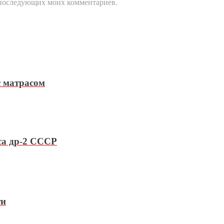
ля последующих моих комментариев.
с матрасом
са др-2 СССР
ти