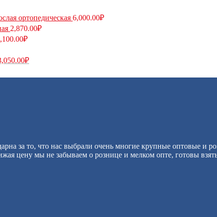
ослая ортопедическая
6,000.00
₽
ная
2,870.00
₽
,100.00
₽
3,050.00
₽
арна за то, что нас выбрали очень многие крупные оптовые и р
жая цену мы не забываем о рознице и мелком опте, готовы взят