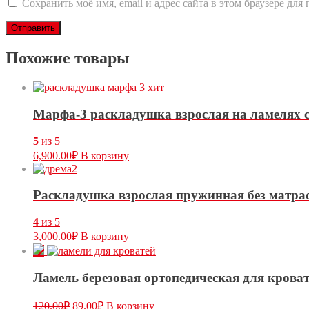
Сохранить моё имя, email и адрес сайта в этом браузере д
Похожие товары
Марфа-3 раскладушка взрослая на ламелях 
5
из 5
6,900.00
₽
В корзину
Раскладушка взрослая пружинная без матра
4
из 5
3,000.00
₽
В корзину
Ламель березовая ортопедическая для крова
120.00
₽
89.00
₽
В корзину