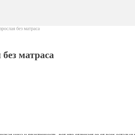
рослая без матраса
 без матраса
изкая цена и практичность, вот что отличает ее от всех остальн