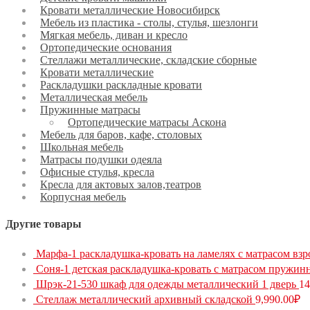
Кровати металлические Новосибирск
Мебель из пластика - столы, стулья, шезлонги
Мягкая мебель, диван и кресло
Ортопедические основания
Стеллажи металлические, складские сборные
Кровати металлические
Раскладушки раскладные кровати
Металлическая мебель
Пружинные матрасы
Ортопедические матрасы Аскона
Мебель для баров, кафе, столовых
Школьная мебель
Матрасы подушки одеяла
Офисные стулья, кресла
Кресла для актовых залов,театров
Корпусная мебель
Другие товары
Марфа-1 раскладушка-кровать на ламелях с матрасом взр
Соня-1 детская раскладушка-кровать с матрасом пружин
Шрэк-21-530 шкаф для одежды металлический 1 дверь
14
Стеллаж металлический архивный складской
9,990.00
₽