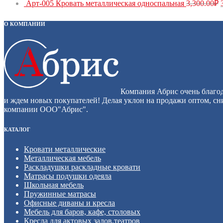
Арт-005 Кровать металлическая односпальная
3,300.00
₽
О КОМПАНИИ
Компания Абрис очень благод
и ждем новых покупателей! Делая уклон на продажи оптом, сни
компании ООО"Абрис".
КАТАЛОГ
Кровати металлические
Металлическая мебель
Раскладушки раскладные кровати
Матрасы подушки одеяла
Школьная мебель
Пружинные матрасы
Офисные диваны и кресла
Мебель для баров, кафе, столовых
Кресла для актовых залов,театров