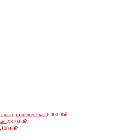
ослая ортопедическая
6,000.00
₽
ная
2,870.00
₽
,100.00
₽