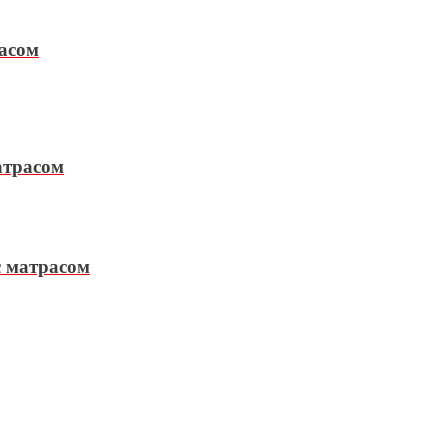
расом
атрасом
с матрасом